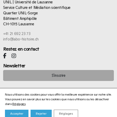
UNIL | Université de Lausanne
Service Culture et Médiation scientifique
Quartier UNIL-Sorge
Bâtiment Amphipôle
CH-1015 Lausanne
+41 21 692 23 73
info@labo-histoire.ch
Restez en contact
Newsletter
S'inscrire
Nous utilisons des cookies pour vous offrir la meilleure expérience sur notre site.
Vous pouvez en savoir plus sur les cookies que nous utilisons ou les désactiver
dans
Réglages
.
Sophie Richelle
Politique de confidentialité
Accepter
Rejeter
Réglages
©
Service Culture et Médiation scientifique UNIL
– Site web :
ergopix sàrl