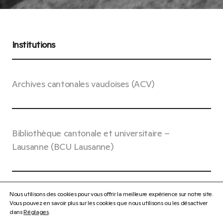
Institutions
Archives cantonales vaudoises (ACV)
Bibliothèque cantonale et universitaire –
Lausanne (BCU Lausanne)
Nous utilisons des cookies pour vous offrir la meilleure expérience sur notre site.
Direction générale de l’enseignement
Vous pouvez en savoir plus sur les cookies que nous utilisons ou les désactiver
postobligatoire (DGEP) et gymnases vaudois
dans
Réglages
.