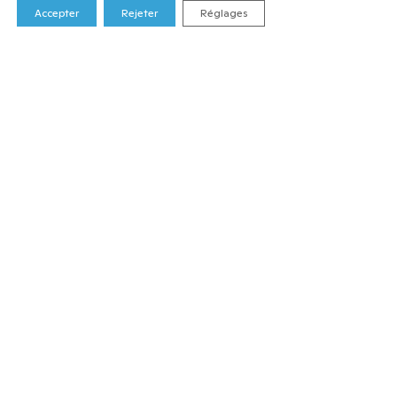
Accepter
Rejeter
Réglages
Festival Histoire et Cité
Musée cantonal d’archéologie et d’histoire
(MCAH)
Palais de Rumine
Université de Lausanne (UNIL)