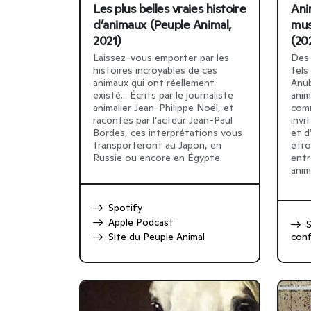
Les plus belles vraies histoire
Ani
d’animaux (Peuple Animal,
mus
2021)
(20
Laissez-vous emporter par les
Des 
histoires incroyables de ces
tels
animaux qui ont réellement
Anub
existé... Écrits par le journaliste
anim
animalier Jean-Philippe Noël, et
comm
racontés par l’acteur Jean-Paul
invi
Bordes, ces interprétations vous
et d
transporteront au Japon, en
étro
Russie ou encore en Égypte.
entr
anim
Spotify
Apple Podcast
S
Site du Peuple Animal
conf