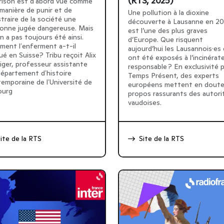
(RTS, 2025)
rison est dʹabord vue comme
manière de punir et de
Une pollution à la dioxine
traire de la société une
découverte à Lausanne en 2
onne jugée dangereuse. Mais
est l’une des plus graves
ʹen a pas toujours été ainsi.
d’Europe. Que risquent
ent lʹenferment a-t-il
aujourd’hui les Lausannois·es 
ué en Suisse? Tribu reçoit Alix
ont été exposés à l’incinérat
iger, professeur assistante
responsable ? En exclusivité 
épartement dʹhistoire
Temps Présent, des experts
emporaine de lʹUniversité de
européens mettent en doute
ourg
propos rassurants des autori
vaudoises.
ite de la RTS
Site de la RTS