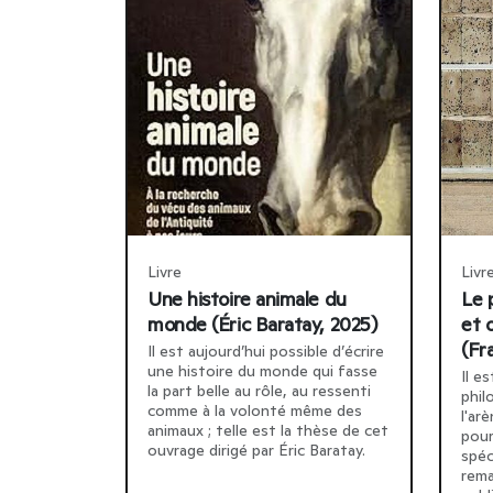
Livre
Livr
Une histoire animale du
Le 
monde (Éric Baratay, 2025)
et 
(Fr
Il est aujourd’hui possible d’écrire
une histoire du monde qui fasse
Il e
la part belle au rôle, au ressenti
phil
comme à la volonté même des
l'ar
animaux ; telle est la thèse de cet
pour
ouvrage dirigé par Éric Baratay.
spéc
rema