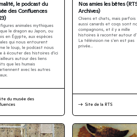
malité, le podcast du
Nos amies les bêtes (RT
ée des Confluences
Archives)
23)
Chiens et chats, mais parfois
aussi canards et coqs sont n
figures animales mythiques
compagnons, et il y a mille
 que le dragon au Japon, ou
histoires à raconter autour d'
is en Égypte, aux espèces
La télévision ne s'en est pas
ales qui nous entourent
privée...
e le loup, le podcast nous
te à écouter des histoires d’ici
’ailleurs autour des liens
its que les humais
etiennent avec les autres
aux.
ite du musée des
luences
Site de la RTS