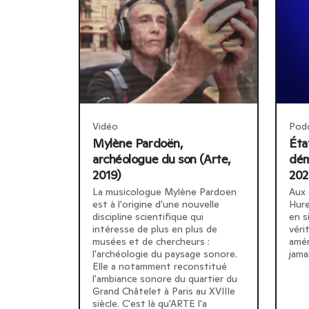
Vidéo
Pod
Mylène Pardoën,
Éta
archéologue du son (Arte,
dém
2019)
202
La musicologue Mylène Pardoen
Aux 
est à l'origine d'une nouvelle
Hure
discipline scientifique qui
en s
intéresse de plus en plus de
véri
musées et de chercheurs :
amér
l'archéologie du paysage sonore.
jama
Elle a notamment reconstitué
l'ambiance sonore du quartier du
Grand Châtelet à Paris au XVIIIe
siècle. C'est là qu'ARTE l'a