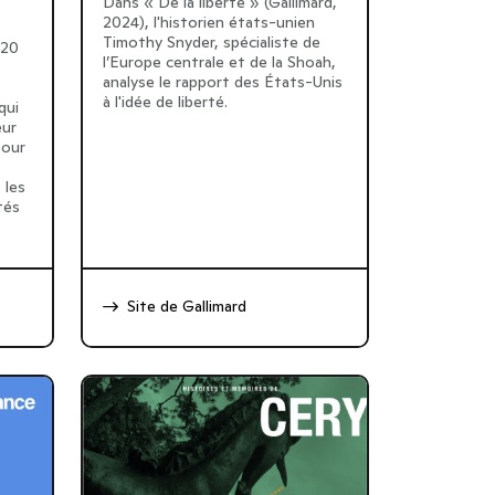
Dans « De la liberté » (Gallimard,
2024), l'historien états-unien
Timothy Snyder, spécialiste de
020
l’Europe centrale et de la Shoah,
analyse le rapport des États-Unis
à l'idée de liberté.
qui
eur
pour
 les
tés
Site de Gallimard