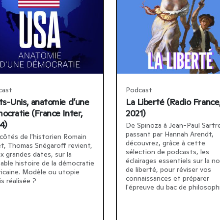
cast
Podcast
ts-Unis, anatomie d’une
La Liberté (Radio France
ocratie (France Inter,
2021)
4)
De Spinoza à Jean-Paul Sartr
passant par Hannah Arendt,
côtés de l'historien Romain
découvrez, grâce à cette
t, Thomas Snégaroff revient,
sélection de podcasts, les
ix grandes dates, sur la
éclairages essentiels sur la n
table histoire de la démocratie
de liberté, pour réviser vos
icaine. Modèle ou utopie
connaissances et préparer
is réalisée ?
l'épreuve du bac de philosoph