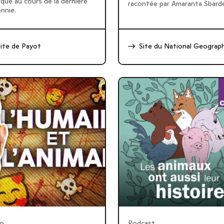
ique au cours de la dernière
racontée par Amaranta Sbarde
nnie.
ite de Payot
Site du National Geograph
éo
Podcast