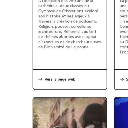
À l’occasion des 750 ans de la
La p
cathédrale, deux classes du
une 
Gymnase de Crissier ont exploré
sous
son histoire et ses enjeux à
pers
travers la création de podcasts.
il n
Religion, pouvoir, sorcellerie,
Comm
architecture, Réforme… autant
évol
de thèmes abordés avec l’appui
Hein
d’expert·es et de chercheur·euses
au D
de l’Université de Lausanne.
cont
Frib
Vers la page web
S