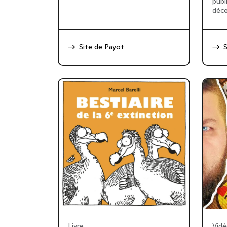
publ
déce
Site de Payot
S
Livre
Vid