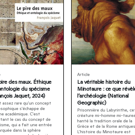
e
Article
pire des maux. Éthique
La véritable histoire du
ontologie du spécisme
Minotaure : ce que révèl
ançois Jaquet, 2024)
l’archéologie (National
Geographic)
st assez rare qu'un concept
osophique s'échappe de
Prisonnière du Labyrinthe, ce
ène académique. C'est
créature mi-homme mi-taurea
tant le cas du concept de
hanté la tradition orale de la
isme, qui a fait une entrée
Grèce et de la Rome antiques
rquée dans la sphère
L'histoire du Minotaure est