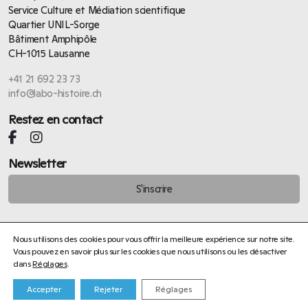
Service Culture et Médiation scientifique
Quartier UNIL-Sorge
Bâtiment Amphipôle
CH-1015 Lausanne
+41 21 692 23 73
info@labo-histoire.ch
Restez en contact
Newsletter
S'inscrire
Nous utilisons des cookies pour vous offrir la meilleure expérience sur notre site.
Vous pouvez en savoir plus sur les cookies que nous utilisons ou les désactiver
dans
Réglages
.
Aline Helg
Politique de confidentialité
Accepter
Rejeter
Réglages
©
Service Culture et Médiation scientifique UNIL
– Site web :
ergopix sàrl