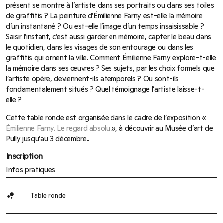
présent se montre à l’artiste dans ses portraits ou dans ses toiles
de graffitis ? La peinture d’Émilienne Farny est-elle la mémoire
d’un instantané ? Ou est-elle l’image d’un temps insaisissable ?
Saisir l’instant, c’est aussi garder en mémoire, capter le beau dans
le quotidien, dans les visages de son entourage ou dans les
graffitis qui ornent la ville. Comment Émilienne Farny explore-t-elle
la mémoire dans ses œuvres ? Ses sujets, par les choix formels que
l’artiste opère, deviennent-ils atemporels ? Ou sont-ils
fondamentalement situés ? Quel témoignage l’artiste laisse-t-
elle ?
Cette table ronde est organisée dans le cadre de l’exposition «
Émilienne Farny. Le regard absolu
», à découvrir au Musée d’art de
Pully jusqu’au 3 décembre..
Inscription
Infos pratiques
bubble_chart
Table ronde