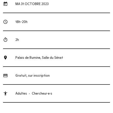
today
MA 31 OCTOBRE 2023
schedule
18h-20h
timer
2h
place
Palais de Rumine, Salle du Sénat
credit_card
Gratuit, sur inscription
accessibility
Adultes
Chercheur·e·s