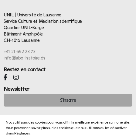
UNIL | Université de Lausanne
Service Culture et Médiation scientifique
Quartier UNIL-Sorge
Bâtiment Amphipôle
CH-1015 Lausanne
+41 21 692 23 73
info@labo-histoire.ch
Restez en contact
Newsletter
S'inscrire
Nous utilisons des cookies pour vous offrir la meilleure expérience sur notre site.
Vous pouvez en savoir plus sur les cookies que nous utilisons ou les désactiver
dans
Réglages
.
Émilienne Farny : fixer l’instant